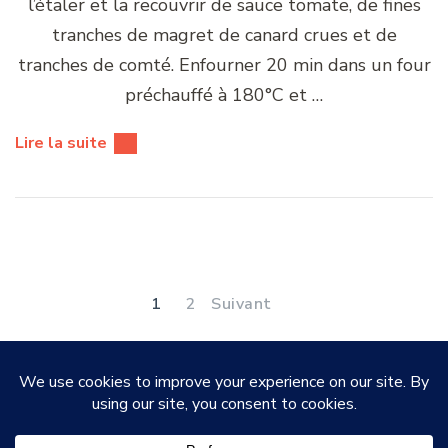
l’étaler et la recouvrir de sauce tomate, de fines
tranches de magret de canard crues et de
tranches de comté. Enfourner 20 min dans un four
préchauffé à 180°C et …
Lire la suite
Pagination
des
PAGE
PAGE
1
2
Suivant
publications