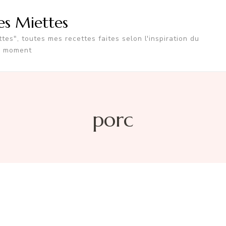
tes Miettes
tes", toutes mes recettes faites selon l'inspiration du
moment
porc